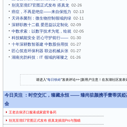
别克至境E7官图正式发布 搭真龙
02-26
癌症，不再是绝症——来自保抵力
02-13
天诗杀菌剂：微生物控制领域的绿
02-11
深耕职教十二载 爱思益以定制化
02-09
中数求索：以数字技术为笔，绘就
02-05
科技赋能安全 匠心守护前行——
01-30
十年深耕数智基建 中数股份用技
01-27
匠心筑造环保利器 联达机械从张
01-27
湖南光韵科技：IT 领域的璀璨之
01-26
请进入“
每日铁岭
”发表评论>> [新用户注意！在东湖社区发
今日关注 ：
时空交汇，臻藏永恒 —— 臻尚驻颜携手蕾蒂淇
会
王老吉保济口服液成家庭常备药
别克至境E7官图正式发布 搭真龙插混Pro与预瞄