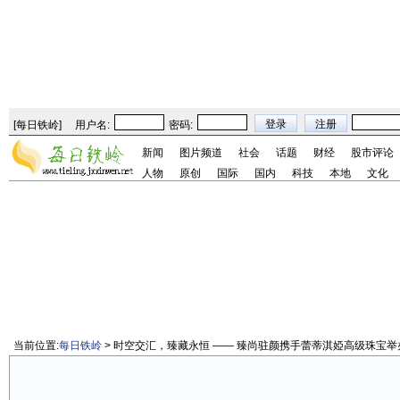
[
每日铁岭
]
用户名:
密码:
新闻
图片频道
社会
话题
财经
股市评论
人物
原创
国际
国内
科技
本地
文化
当前位置:
每日铁岭
> 时空交汇，臻藏永恒 —— 臻尚驻颜携手蕾蒂淇婭高级珠宝