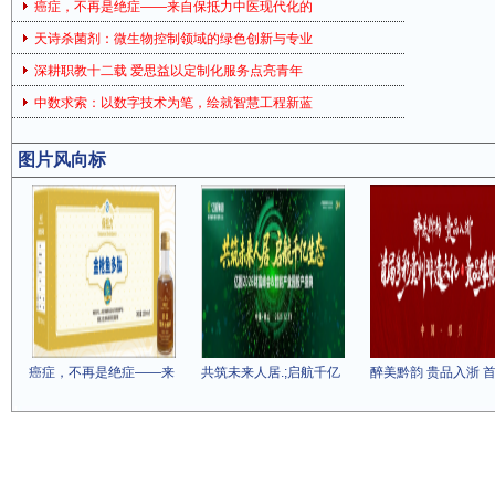
癌症，不再是绝症——来自保抵力中医现代化的
天诗杀菌剂：微生物控制领域的绿色创新与专业
深耕职教十二载 爱思益以定制化服务点亮青年
中数求索：以数字技术为笔，绘就智慧工程新蓝
图片风向标
癌症，不再是绝症——来
共筑未来人居.;启航千亿
醉美黔韵 贵品入浙 