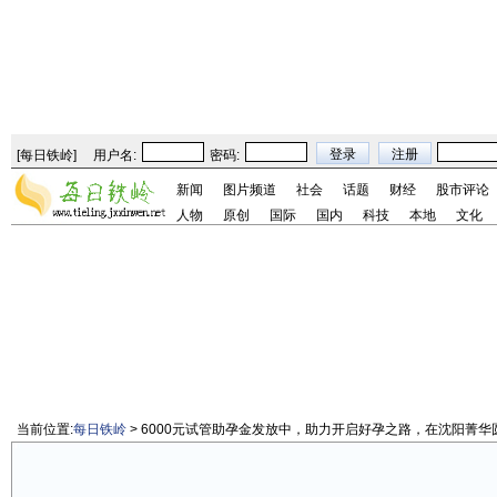
[
每日铁岭
]
用户名:
密码:
新闻
图片频道
社会
话题
财经
股市评论
人物
原创
国际
国内
科技
本地
文化
当前位置:
每日铁岭
> 6000元试管助孕金发放中，助力开启好孕之路，在沈阳菁华