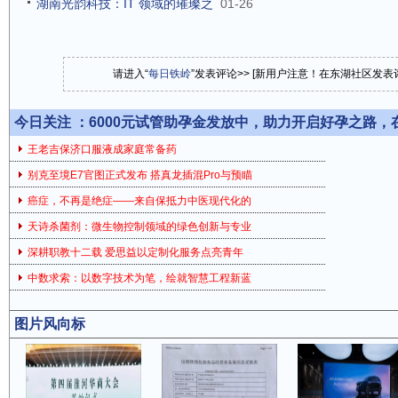
湖南光韵科技：IT 领域的璀璨之
01-26
请进入“
每日铁岭
”发表评论>> [新用户注意！在东湖社区发
今日关注 ：
6000元试管助孕金发放中，助力开启好孕之路
王老吉保济口服液成家庭常备药
别克至境E7官图正式发布 搭真龙插混Pro与预瞄
癌症，不再是绝症——来自保抵力中医现代化的
天诗杀菌剂：微生物控制领域的绿色创新与专业
深耕职教十二载 爱思益以定制化服务点亮青年
中数求索：以数字技术为笔，绘就智慧工程新蓝
图片风向标