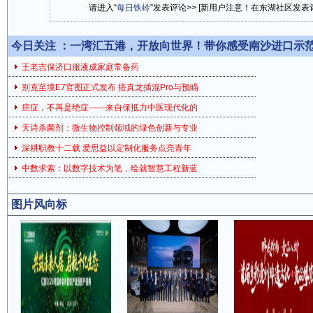
请进入“
每日铁岭
”发表评论>> [新用户注意！在东湖社区发
今日关注 ：
一湾汇五港，开放向世界！带你感受南沙进口示
王老吉保济口服液成家庭常备药
别克至境E7官图正式发布 搭真龙插混Pro与预瞄
癌症，不再是绝症——来自保抵力中医现代化的
天诗杀菌剂：微生物控制领域的绿色创新与专业
深耕职教十二载 爱思益以定制化服务点亮青年
中数求索：以数字技术为笔，绘就智慧工程新蓝
图片风向标