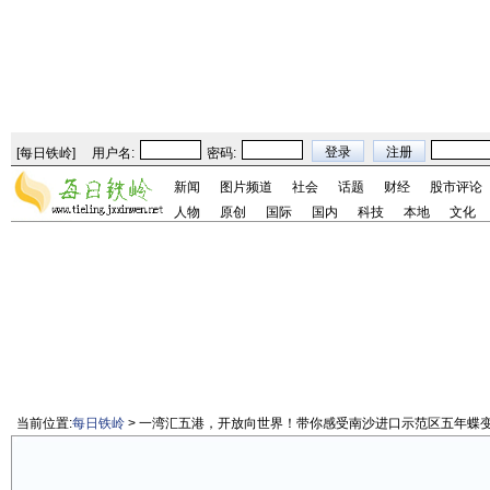
[
每日铁岭
]
用户名:
密码:
新闻
图片频道
社会
话题
财经
股市评论
人物
原创
国际
国内
科技
本地
文化
当前位置:
每日铁岭
> 一湾汇五港，开放向世界！带你感受南沙进口示范区五年蝶