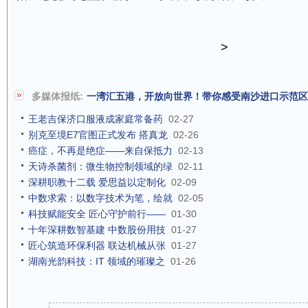
>
多媒体报纸:
一湾汇五港，开放向世界！带你感受南沙进口示范区
王老吉保济口服液成家庭常备药
02-27
别克至境E7官图正式发布 搭真龙
02-26
癌症，不再是绝症——来自保抵力
02-13
天诗杀菌剂：微生物控制领域的绿
02-11
深耕职教十二载 爱思益以定制化
02-09
中数求索：以数字技术为笔，绘就
02-05
科技赋能安全 匠心守护前行——
01-30
十年深耕数智基建 中数股份用技
01-27
匠心筑造环保利器 联达机械从张
01-27
湖南光韵科技：IT 领域的璀璨之
01-26